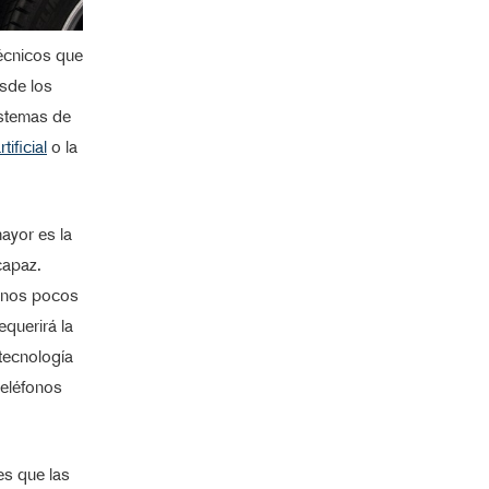
técnicos que
esde los
istemas de
ificial
o la
ayor es la
capaz.
 unos pocos
querirá la
tecnología
teléfonos
es que las