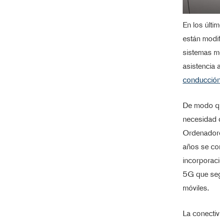
En los últi
están modif
sistemas mo
asistencia 
conducción
De modo qu
necesidad 
Ordenadore
años se co
incorporaci
5G que seg
móviles.
La conecti