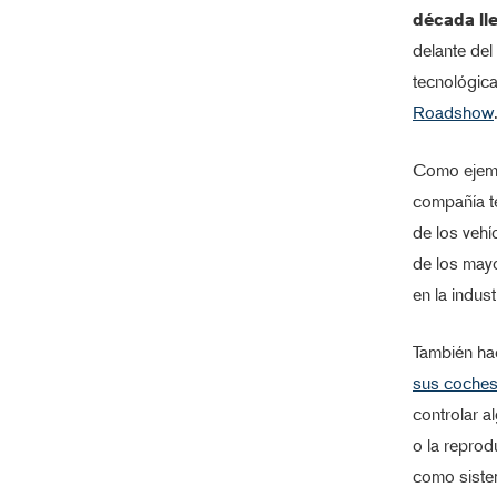
década lle
delante del
tecnológic
Roadshow
Como ejemp
compañía te
de los veh
de los mayo
en la indust
También h
sus coche
controlar a
o la repro
como sistem