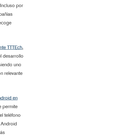
 Incluso por
mpañías
recoge
ante TTTEch
,
l desarrollo
siendo uno
n relevante
ndroid en
e permite
l teléfono
e Android
más