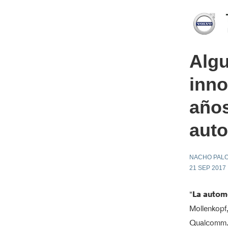
Algu
inno
años
auto
NACHO PAL
21 SEP 2017
“
La automo
Mollenkopf
Qualcomm. 