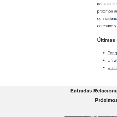
actuales e 
próximos a
con
sistem
cercanos y 
Últimas 
Por q
Un we
Una m
Entradas Relacion
Próximos