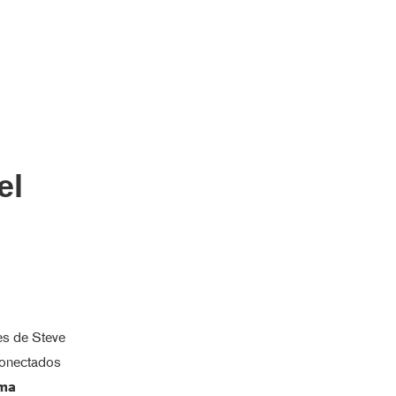
el
 es de Steve
conectados
ima