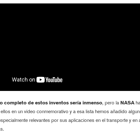
go completo de estos inventos sería inmenso
, pero la
NASA
ha
 ellos en un vídeo conmemorativo y a esa lista hemos añadido algu
especialmente relevantes por sus aplicaciones en el transporte y en 
s.