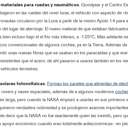
materiales para ruedas y neumáticos
. Goodyear y el Centro Es
bajaron en las ruedas del rover lunar, el vehículo con aspecto de «b
ronautas circularon por la Luna a partir de la misión Apolo 14 para e
 del lugar de aterrizaje. El nuevo material de que estaban fabricado
bien incluso bajo el el frío más intenso, a -125ºC. Más adelante se
cos convencionales de algunos coches, ya en la Tierra. Además de 
ntó unas nuevas fibras que se usaban en los paracaídas y que era
esistentes que el acero; de ahí pasaron a usarse también en los n
vehículos terrestres.
 solares fotovoltaicas
.
Forman los paneles que alimentan de elect
, rovers y naves espaciales, además de a algunos modernos
coches
 es larga, pero cuando la NASA empezó a usarlas en sus primeros sa
uirieron verdadera notoriedad y se produjeron avances importantes
le decir que la NASA no fue exactamente quien las inventó, pero qu
 y apoyo económico cuando eran totalmente antieconómicas –en plen