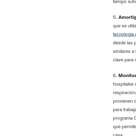
tiempo sufi
5.
Amortig
que se utili
tecnología
desde las p
similares a
clave para 
6.
Monito
hospitales
respiración
provienen 
para trabaj
programa G
que permite
casa.