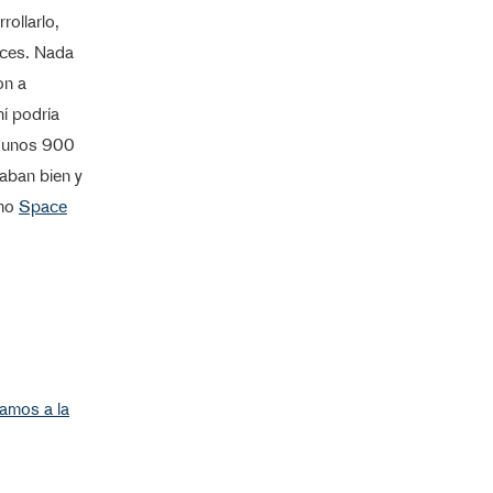
rollarlo,
ices. Nada
on a
hí podría
a unos 900
naban bien y
omo
Space
gamos a la