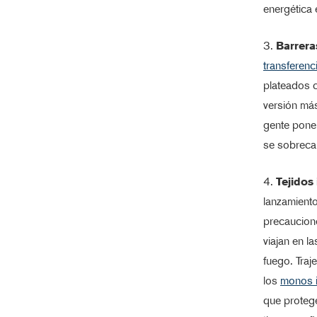
energética 
3.
Barrera
transferenc
plateados 
versión m
gente pone 
se sobreca
4.
Tejidos
lanzamiento
precaucione
viajan en l
fuego. Traj
los
monos i
que protege