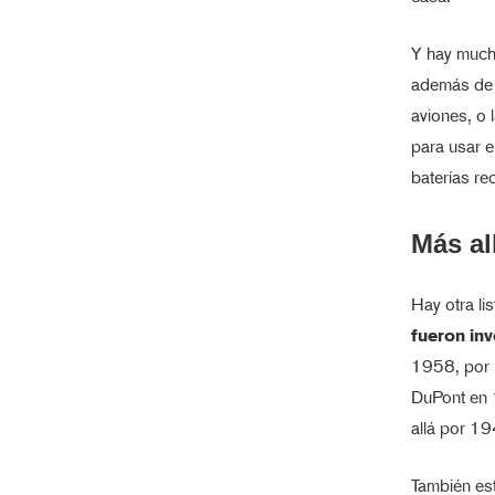
Y hay much
además de p
aviones, o 
para usar e
baterías re
Más al
Hay otra li
fueron in
1958, por p
DuPont en 1
allá por 19
También es