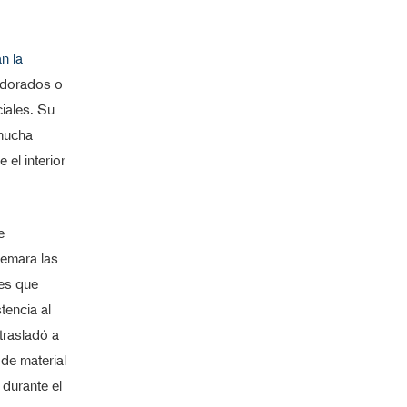
n la
s dorados o
iales. Su
 mucha
 el interior
e
remara las
les que
tencia al
 trasladó a
de material
durante el