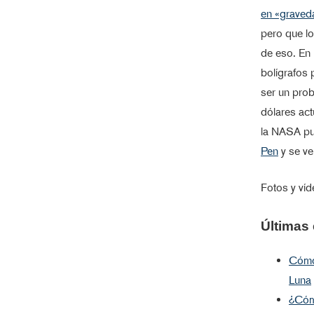
en «graved
pero que lo
de eso. En
bolígrafos 
ser un pro
dólares act
la NASA pu
Pen
y se ve
Fotos y víd
Últimas 
Cómo 
Luna
¿Cóm