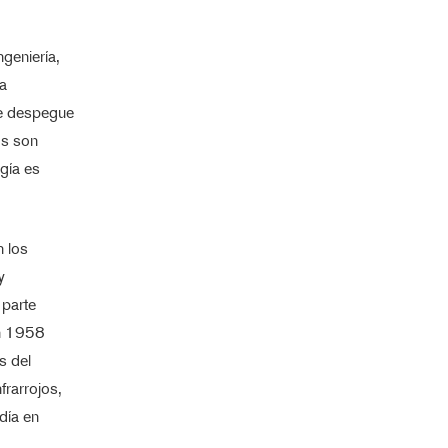
ngeniería,
la
de despegue
os son
rgía es
n los
y
 parte
en 1958
s del
frarrojos,
día en