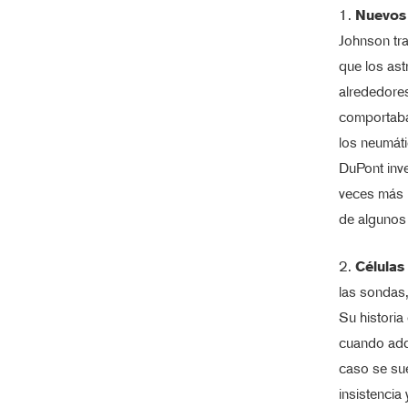
1.
Nuevos 
Johnson tra
que los ast
alrededores
comportaba 
los neumáti
DuPont inve
veces más r
de algunos 
2.
Células
las sondas
Su historia
cuando adq
caso se sue
insistencia