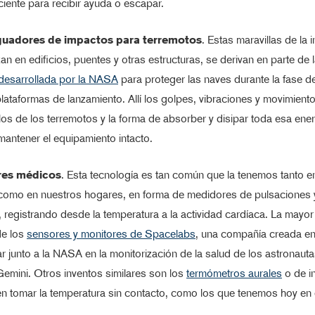
ciente para recibir ayuda o escapar.
uadores de impactos para terremotos
. Estas maravillas de la i
zan en edificios, puentes y otras estructuras, se derivan en parte de 
 desarrollada por la NASA
para proteger las naves durante la fase 
lataformas de lanzamiento. Allí los golpes, vibraciones y movimient
 los de los terremotos y la forma de absorber y disipar toda esa ene
mantener el equipamiento intacto.
res médicos
. Esta tecnología es tan común que la tenemos tanto e
 como en nuestros hogares, en forma de medidores de pulsaciones 
, registrando desde la temperatura a la actividad cardíaca. La mayor
de los
sensores y monitores de Spacelabs
, una compañía creada 
ar junto a la NASA en la monitorización de la salud de los astronauta
emini. Otros inventos similares son los
termómetros aurales
o de in
n tomar la temperatura sin contacto, como los que tenemos hoy en 