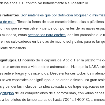
en los años 70– contribuyó notablemente a su desarrollo.
s radiantes
.
Son materiales que por definición bloquean o minimiza
ia de calor
. Tienen la forma de esas características telas o plástico
con los que se «envuelven» ciertos componentes de las naves espac
ás mundana, como
accesorios para coches
, son los parasoles que
en los salpicaderos en los días de mucho sol y calor, para evitar que
liente demasiado.
 ignífugos.
El incendio de la cápsula del Apolo 1 en la plataforma d
 –que acabó con la vida de tres astronautas– hizo que la NASA ext
s ante el fuego y los incendios. Desde entonces todos los materia
as naves espaciales son ignífugos: o no arden o tienen una gran resis
es y banderitas incluidos. La idea aplicada a los trajes espaciales se
gnífugos
de las competiciones de automovilismo, con varias capas 
 a los pilotos de temperaturas de hasta 700º a 1400º C, al menos 