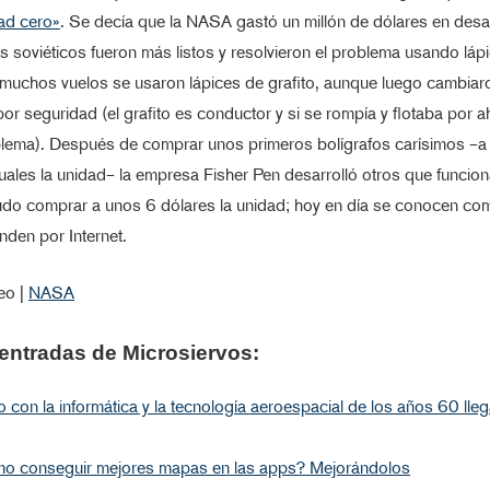
ad cero»
. Se decía que la NASA gastó un millón de dólares en desar
s soviéticos fueron más listos y resolvieron el problema usando láp
 muchos vuelos se usaron lápices de grafito, aunque luego cambiar
por seguridad (el grafito es conductor y si se rompía y flotaba por a
blema). Después de comprar unos primeros bolígrafos carísimos –
uales la unidad– la empresa Fisher Pen desarrolló otros que funcio
do comprar a unos 6 dólares la unidad; hoy en día se conocen c
nden por Internet.
eo |
NASA
entradas de Microsiervos:
con la informática y la tecnología aeroespacial de los años 60 lle
o conseguir mejores mapas en las apps? Mejorándolos