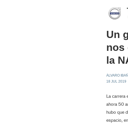
Un g
nos 
la 
ÁLVARO IBA
18 JUL 2019
La carrera 
ahora 50 añ
hubo que de
espacio, en