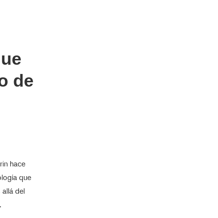
que
o de
rin hace
ología que
allá del
.