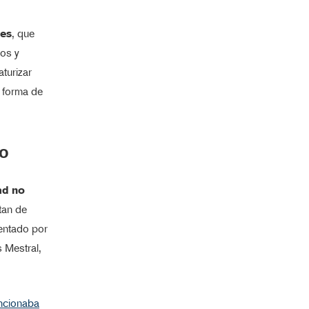
les
, que
cos y
turizar
n forma de
lo
ad no
atan de
ventado por
 Mestral,
uncionaba