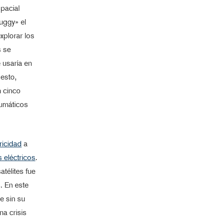
pacial
uggy» el
xplorar los
s se
 usaría en
esto,
n cinco
eumáticos
ricidad
a
 eléctricos
.
télites fue
. En este
e sin su
a crisis