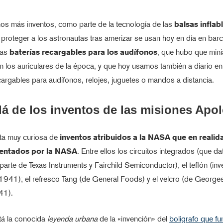
os más inventos, como parte de la tecnología de las
balsas inflab
roteger a los astronautas tras amerizar se usan hoy en día en bar
las
baterías recargables para los audífonos
, que hubo que minia
n los auriculares de la época, y que hoy usamos también a diario e
cargables para audífonos, relojes, juguetes o mandos a distancia.
lá de los inventos de las misiones Apo
sta muy curiosa de
inventos atribuidos a la NASA que en realid
ventados por la NASA
. Entre ellos los circuitos integrados (que d
arte de Texas Instruments y Fairchild Semiconductor); el teflón (in
941); el refresco Tang (de General Foods) y el velcro (de Georges
41).
tá la conocida
leyenda urbana
de la «invención» del
bolígrafo que f