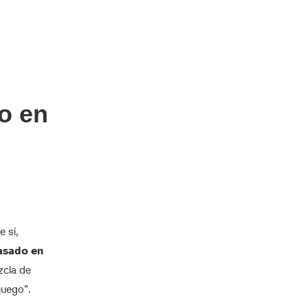
o en
 sí,
basado en
zcla de
juego”.