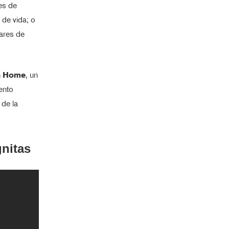
es de
 de vida; o
lares de
 Home
, un
ento
 de la
nitas