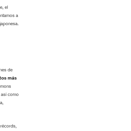
, el
entamos a
 japonesa.
nes de
tos más
kemons
, así como
a,
 récords,