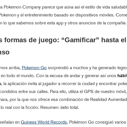
a Pokemon Company parece que aúna así el estilo de vida saludable
okemon y el entretenimiento basado en dispositivos móviles. Com
ón lo que sabemos sobre esta app y otros anuncios de la compañía
 formas de juego: “Gamificar” hasta el
nso
mos arriba,
Pokemon Go
sorprendió a muchos y ha generado legio
 en todo el mundo. Con la excusa de andar y generar así unos
hábi
s
, la aplicación invita al jugador a recorrer la ciudad y encontrar po
scondidos entre sus calles. Para ello, utiliza el GPS de nuestro móvil
mara, por la que nos ofrece esa combinación de Realidad Aumentad
lo real con la ficción. Resumen: éxito total.
 señalan en
Guiness World Records
, Pokémon Go consiguió varios