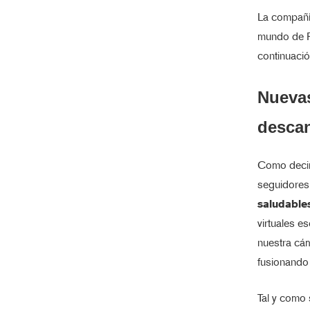
La compañí
mundo de P
continuaci
Nuevas
desca
Como deci
seguidores
saludable
virtuales e
nuestra cá
fusionando 
Tal y como