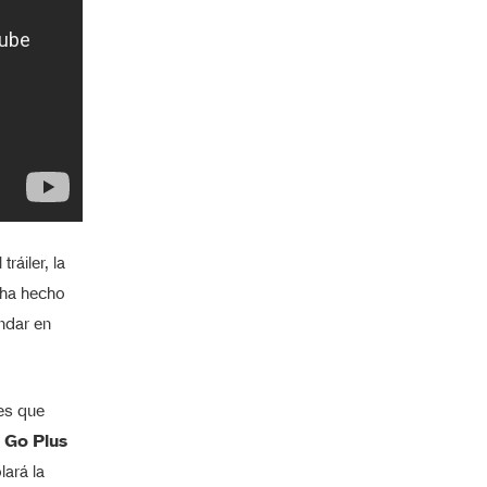
ráiler, la
 ha hecho
ndar en
es que
Go Plus
lará la