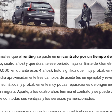
mal es que el
renting
se pacte en
un contrato por un tiempo d
o, cuatro años) y que durante ese período haya un límite de kilómet
0.000 km durante esos 4 años). Esto significa que, muy probableme
ndrá aproximadamente tres cambios de aceite (es un ejemplo) y revi
neumáticos, y probablemente muy pocas reparaciones de origen m
r ninguna. Aparte, a los cuatro años termina el contrato y se puede 
e con todas sus ventajas y los servicios ya mencionados.
ado, si lo comparamos con la compra de un vehículo que queramos r