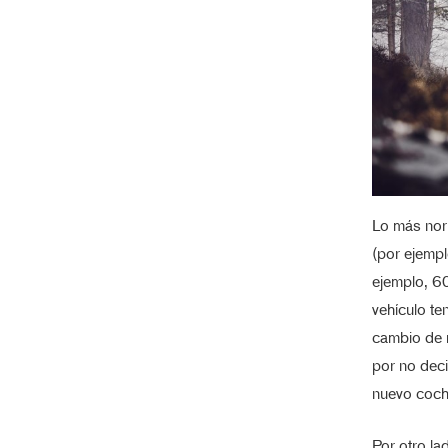
Lo más nor
(por ejempl
ejemplo, 6
vehículo te
cambio de 
por no deci
nuevo coch
Por otro l