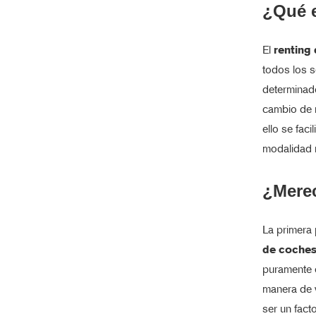
¿Qué e
El
renting
todos los s
determinado
cambio de n
ello se fac
modalidad 
¿Merec
La primera
de coche
puramente e
manera de v
ser un fact