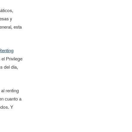
áticos,
esas y
eneral, esta
Renting
el Privilege
s del día,
 al renting
en cuanto a
idos. Y