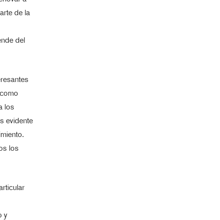
rte de la
ende del
eresantes
í como
a los
ás evidente
imiento.
os los
rticular
o y