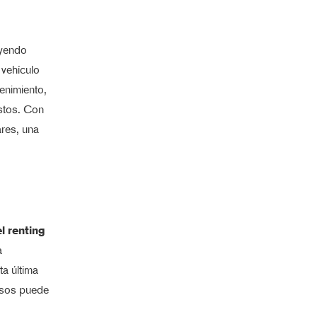
uyendo
 vehículo
enimiento,
stos. Con
ares, una
l renting
a
a última
casos puede