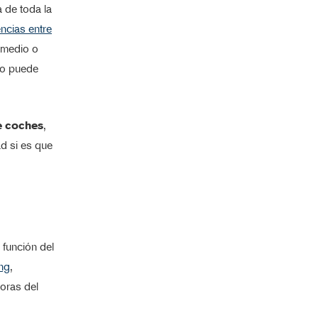
a de toda la
encias entre
a medio o
rio puede
de coches
,
d si es que
 función del
ng
,
horas del