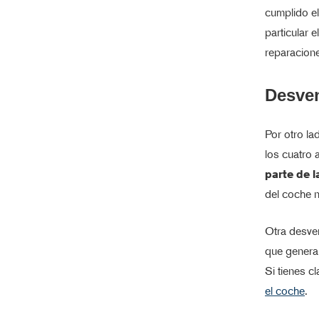
cumplido el
particular 
reparacion
Desven
Por otro l
los cuatro
parte de l
del coche 
Otra desve
que general
Si tienes c
el coche
.