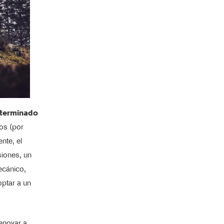
eterminado
ros (por
nte, el
siones, un
ecánico,
optar a un
enovar a