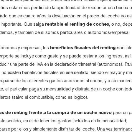
años estaremos perdiendo la oportunidad de recuperar una buena pa
dado que en cuatro años la devaluación en el precio del coche no es
importante. Que salga
rentable el renting de coches
, o no, dep
 demos, y también de si somos particulares o autónomos/empresa.
utónomos y empresas, los
beneficios fiscales del renting
son int
mporte se incluye como gasto y se puede restar a los ingresos, as
ucir una parte del IVA en la declaración trimestral (autónomos). Par
s no existen beneficios fiscales en ese sentido, siendo el mayor y m
uparse de los diferentes gastos asociados al coche, y a su manten
, el particular paga su mensualidad y disfruta de un coche con tod
ertos (salvo el combustible, como es lógico).
as de renting frente a la compra de un coche nuevo
para un pa
ste sentido, en el de tener los gastos incluidos en la mensualidad,
rse por ellos y simplemente disfrutar del coche. Una vez terminad