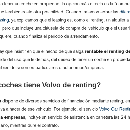
esa tener un coche en propiedad, la opción más directa es la “compr
ue también existe otra posibilidad. Cuando tratamos sobre las
difer
asing
, ya explicamos que el leasing es, como el renting, un alquiler 
, pero que incluye una cláusula de compra del vehículo que el usua
i quiere, cuando finaliza el período de arrendamiento.
y que insistir en que el hecho de que salga
rentable el renting 
nde del uso que le demos, del deseo de tener un coche en propieda
ambién de si somos particulares o autónomos/empresa.
oches tiene Volvo de renting?
s
dispone de diversos servicios de financiación mediante renting, en
va a hacer de ese vehículo. Por ejemplo, el servicio
Volvo Car Renti
 a empresas
, incluye un servicio de asistencia en carretera las 24 
l año, mientras dure el contrato.