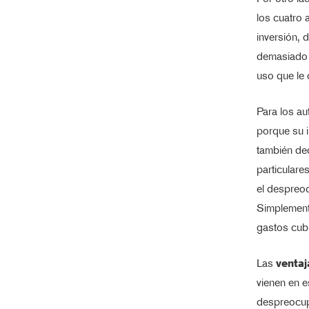
los cuatro 
inversión, 
demasiado 
uso que le
Para los a
porque su i
también ded
particulare
el despreoc
Simplemente
gastos cubi
Las
ventaj
vienen en e
despreocupa