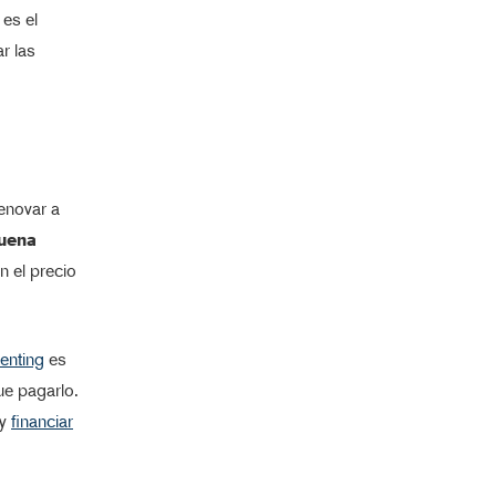
 es el
r las
enovar a
buena
n el precio
enting
es
ue pagarlo.
 y
financiar