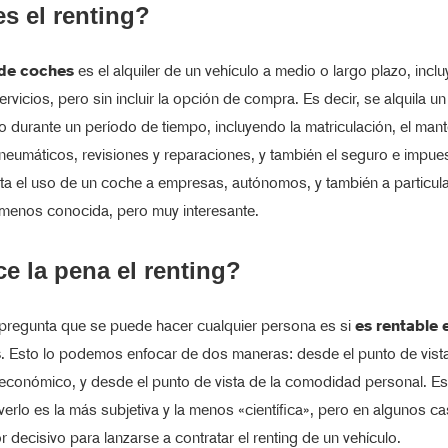
s el renting?
 de coches
es el alquiler de un vehículo a medio o largo plazo, incl
ervicios, pero sin incluir la opción de compra. Es decir, se alquila un
 durante un período de tiempo, incluyendo la matriculación, el mant
eumáticos, revisiones y reparaciones, y también el seguro e impue
ilita el uso de un coche a empresas, autónomos, y también a particul
menos conocida, pero muy interesante.
e la pena el renting?
 pregunta que se puede hacer cualquier persona es si
es rentable e
s
. Esto lo podemos enfocar de dos maneras: desde el punto de vist
conómico, y desde el punto de vista de la comodidad personal. Est
erlo es la más subjetiva y la menos «científica», pero en algunos 
or decisivo para lanzarse a contratar el renting de un vehículo.