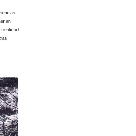
erencias
ner en
n realidad
tras