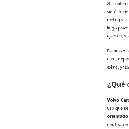
Si te inter
vida”, aunq
renting y le
largo plazo
ejecutar, s
De nuevo ha
o no, depe
existe, y t
¿Qué c
Volvo Car
uso que se 
orientado
día, todo e