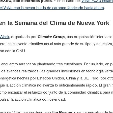
 EX90, son eléctricos puros
. Y en el caso del
Volvo EX30 estam
l Volvo con la menor huella de carbono fabricado hasta ahora
.
en la Semana del Clima de Nueva York
 Week
, organizada por
Climate Group
, una organización internacio
cro, es el evento climático anual más grande de su tipo, y se realiz
ión con la ONU.
l encuentro arrancaba planteando tres cuestiones. Por un lado, en po
los avances realizados, las grandes inversiones en tecnología verd
nergética hechas por Estados Unidos, China y la UE. Pero, por otro
ue la acción climática no avanza lo suficientemente rápido. El gran 
ómo encauzar el esfuerzo conjunto de la comunidad climática para 
ulsar la acción climática con celeridad.
iso de Volvo, según desgranó
Jim Rowan
, director ejecutivo de V