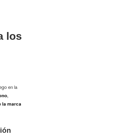
a los
ego en la
bono
,
 la marca
tión