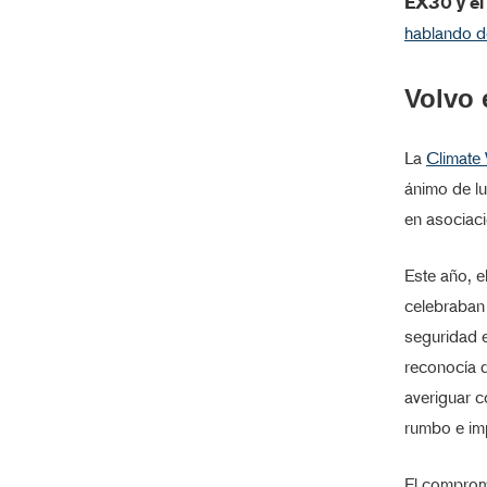
EX30 y el
hablando de
Volvo 
La
Climate
ánimo de lu
en asociac
Este año, e
celebraban 
seguridad e
reconocía q
averiguar c
rumbo e imp
El comprom