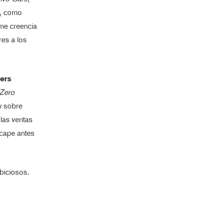
”, como
rme creencia
res a los
ers
 Zero
w sobre
las ventas
scape antes
biciosos.