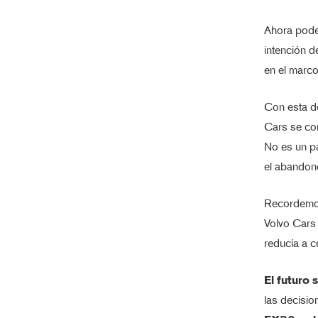
Ahora pode
intención 
en el marc
Con esta de
Cars se con
No es un pa
el abandon
Recordemos
Volvo Cars 
reducía a c
El futuro 
las decisio