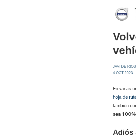
Volv
vehí
JAVI DE RIOS
4 OCT 2023
En varias 
hoja de rut
también co
sea 100% 
Adiós 