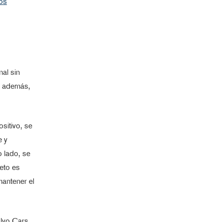
os
nal sin
a, además,
sitivo, se
e y
 lado, se
reto es
mantener el
olvo Cars,