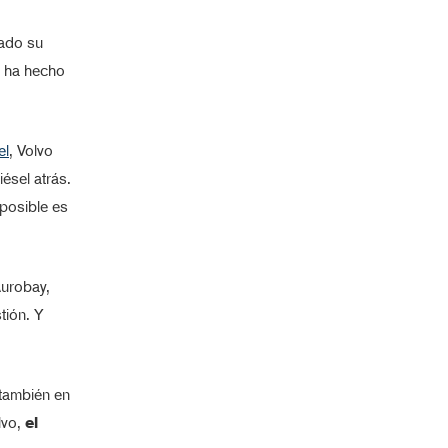
iado su
o ha hecho
el
, Volvo
ésel atrás.
 posible es
Aurobay,
tión. Y
 también en
lvo,
el