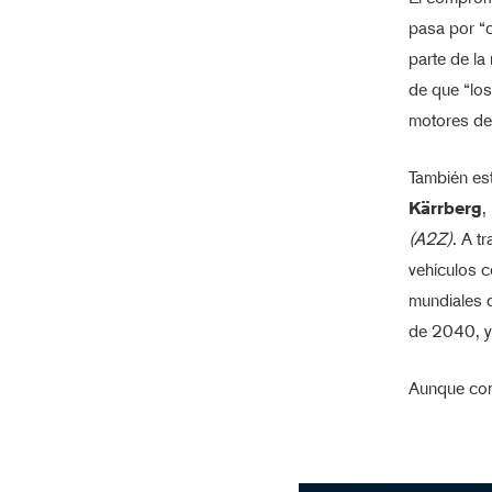
pasa por “c
parte de la
de que “los
motores de
También est
Kärrberg
,
(A2Z)
. A t
vehículos c
mundiales 
de 2040, y
Aunque com