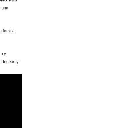
n una
 familia,
ón y
e deseas y