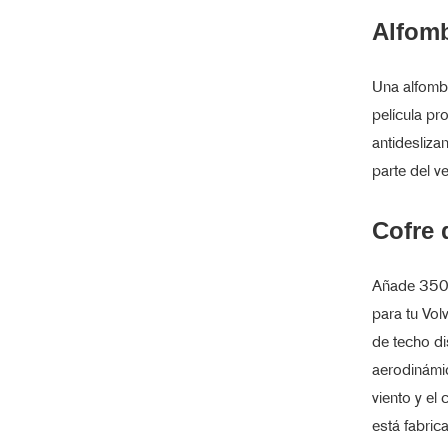
Alfomb
Una alfombr
película pr
antidesliza
parte del ve
Cofre 
Añade 350 
para tu Vol
de techo d
aerodinámic
viento y el 
está fabric