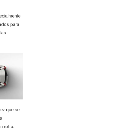
ecialmente
tados para
las
vez que se
es
n extra.