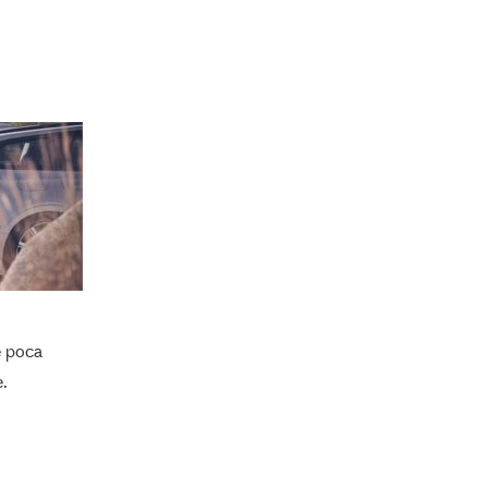
e poca
e.