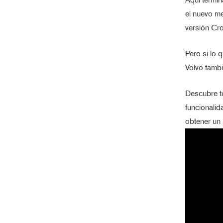
el nuevo me
versión Cro
Pero si lo 
Volvo tambi
Descubre to
funcionalid
obtener un