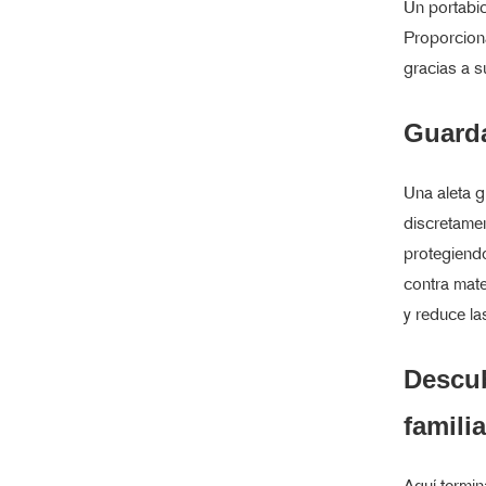
Un portabic
Proporciona
gracias a s
Guard
Una aleta g
discretamen
protegiendo
contra mate
y reduce la
Descub
famili
Aquí termi