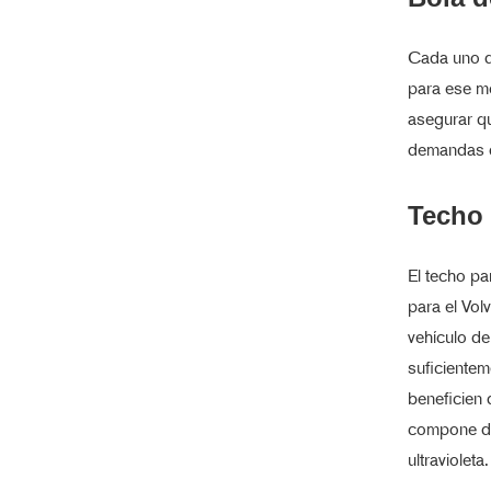
Cada uno d
para ese mo
asegurar q
demandas de
Techo
El techo pa
para el Vol
vehículo de 
suficiente
beneficien 
compone de 
ultravioleta