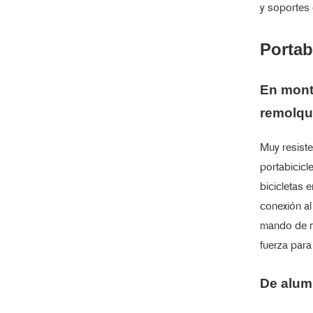
y soportes 
Portab
En mont
remolq
Muy resiste
portabicicl
bicicletas 
conexión a
mando de m
fuerza para
De alum