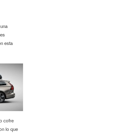
 una
 es
en esta
no cofre
on lo que