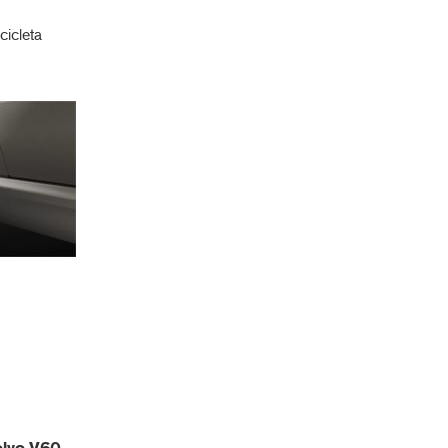
cicleta
olvo V60
,