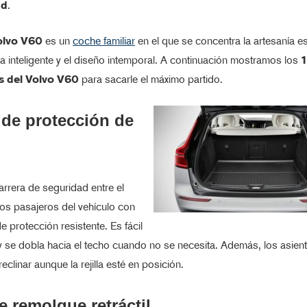
ad
.
olvo V60
es un
coche familiar
en el que se concentra la artesanía e
ía inteligente y el diseño intemporal. A continuación mostramos los
1
s del Volvo V60
para sacarle el máximo partido.
a de protección de
rrera de seguridad entre el
los pasajeros del vehículo con
 de protección resistente. Es fácil
 y se dobla hacia el techo cuando no se necesita. Además, los asien
eclinar aunque la rejilla esté en posición.
e remolque retráctil