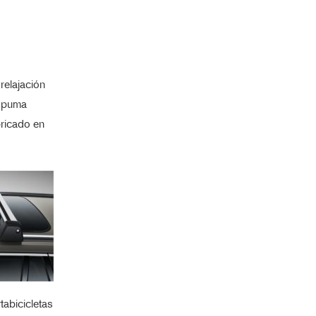
relajación
espuma
bricado en
tabicicletas