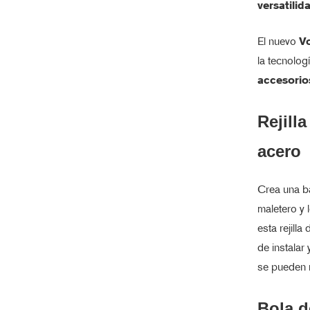
versatilid
El nuevo
V
la tecnolog
accesorio
Rejill
acero
Crea una ba
maletero y 
esta rejilla
de instalar
se pueden r
Bola d