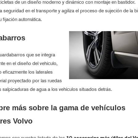
icletas de un diseño moderno y dinámico con montaje en bastidor.
 seguridad en el transporte y agiliza el proceso de sujeción de la bi
u fijación automática.
abarros
uardabarros que se integra
te en el diseño del vehículo,
 eficazmente los laterales
rial proyectado por las ruedas
s salpicaduras de agua a los vehículos situados detrás.
re más sobre la gama de vehículos
ares Volvo
namos con nuestro listado de los
10 accesorios más útiles del V