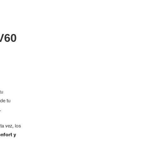
 V60
tu
 de tu
.
sta vez, los
nfort y