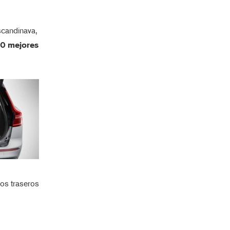
scandinava,
0 mejores
tos traseros