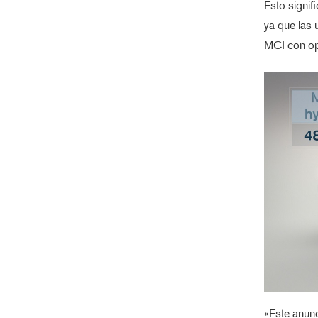
Esto signif
ya que las 
MCI con op
«Este anunc