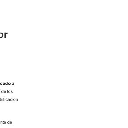
or
rcado a
o de los
rificación
ante de