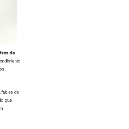
tres de
rendimiento
tos
ufables de
 lo que
un