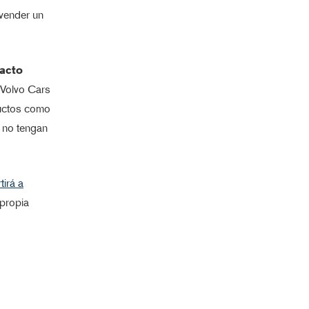
 vender un
pacto
 Volvo Cars
ductos como
n no tengan
tirá a
propia