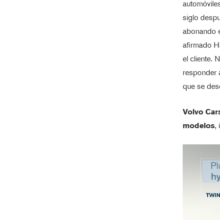
automóviles
siglo despu
abonando el
afirmado Hå
el cliente.
responder a
que se des
Volvo Car
modelos
,