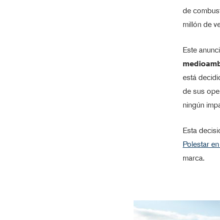
de combusti
millón de v
Este anunc
medioambi
está decid
de sus oper
ningún impa
Esta decisi
Polestar en
marca.