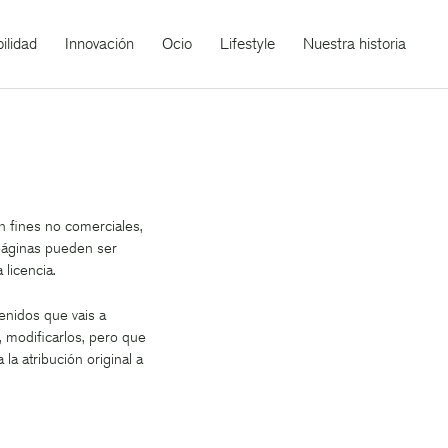
ilidad
Innovación
Ocio
Lifestyle
Nuestra historia
n fines no comerciales,
s páginas pueden ser
 licencia.
enidos que vais a
, modificarlos, pero que
a atribución original a