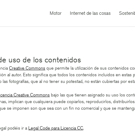
Motor
Internet de las cosas
Sostenib
de uso de los contenidos
encia
Creative Commons
que permite la utilización de sus contenidos co
ción al autor. Esto significa que todos los contenidos incluidos en esta
 las fotografías, que al no tener su potestad, no están cubiertas por esta
icencia Creative Commons
bajo las que tienen asignado su uso los cont
as, implican que cualquiera puede copiarlos, reproducirlos, distribuirlos
que se imponen son que sea con un fin no comercial y que se mantenga l
egal podéis ir a
Legal Code para Licencia CC
.