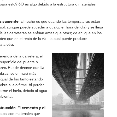
 para esto? ¿O es algo debido a la estructura o materiales
isivamente
. El hecho es que cuando las temperaturas están
l, aunque puede suceder a cualquier hora del día) y se llega
e las carreteras se enfrían antes que otras; de ahí que en los
tes que en el resto de la vía –lo cual puede producir
a a otra.
ferencia de la carretera, el
superficie del puente o
lares. Puede decirse que
la
labras: se enfriará más
igual de frío tanto estando
bre suelo firme. Al perder
orme el hielo, debido al agua
biental.
strucción
. El
cemento y el
ctos, son materiales que