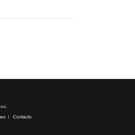
as).
uso
Contacto