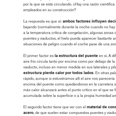
por la que se está circulando. ¿Hay una razón científica
empleados en su construcción?
La respuesta es que sí:
ambos factores influyen dec
bajando (normalmente durante la noche cuando no hay so
a la temperatura crítica de congelación, algunas zonas d
puentes y viaductos, el hielo pueda aparecer bastante an
situaciones de peligro cuando el coche pase de una zon
El primer factor es
la estructura del puente
en sí. A di
aire frío circula tanto por encima como por debajo de la 
viaducto, incluso en menor medida en sus laterales y pi
estructura pierde calor por todos lados
. En otras pa
rápido, aunque si estuviéramos allí el aire nos parecería 
encima del puente como quedándonos en la carretera so
más calor alcanzará antes el punto crítico en el que se f
acumulada sobre la superficie o a la propia humedad am
El segundo factor tiene que ver con el
material de con
acero
, de que suelen estar compuestos puentes y viadu