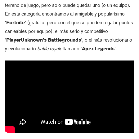
terreno de juego, pero solo puede quedar uno (o un equipo).
En esta categoría encontramos al amigable y popularísimo
‘
Fortnite
‘ (gratuito, pero con el que se pueden regalar puntos
canjeables por equipo); el más serio y competitivo
‘
PlayerUnknown’s Battlegrounds
‘, o el más revolucionario
y evolucionado
battle royale
llamado ‘
Apex Legends
‘.