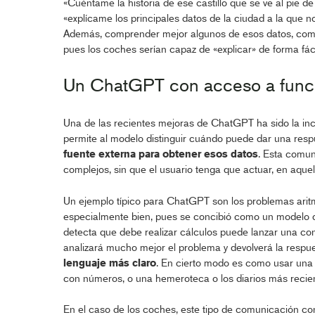
«Cuéntame la historia de ese castillo que se ve al pie de
«explícame los principales datos de la ciudad a la que n
Además, comprender mejor algunos de esos datos, como l
pues los coches serían capaz de «explicar» de forma fác
Un ChatGPT con acceso a funci
Una de las recientes mejoras de ChatGPT ha sido la in
permite al modelo distinguir cuándo puede dar una resp
fuente externa para obtener esos datos
. Esta comu
complejos, sin que el usuario tenga que actuar, en aque
Un ejemplo típico para ChatGPT son los problemas aritm
especialmente bien, pues se concibió como un modelo 
detecta que debe realizar cálculos puede lanzar una con
analizará mucho mejor el problema y devolverá la respu
lenguaje más claro
. En cierto modo es como usar una 
con números, o una hemeroteca o los diarios más recien
En el caso de los coches, este tipo de comunicación con