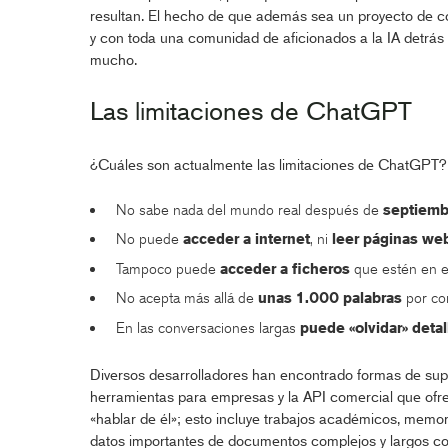
resultan. El hecho de que además sea un proyecto de có
y con toda una comunidad de aficionados a la IA detrás
mucho.
Las limitaciones de ChatGPT
¿Cuáles son actualmente las limitaciones de ChatGPT? 
No sabe nada del mundo real después de
septiemb
No puede
acceder a internet
, ni
leer páginas we
Tampoco puede
acceder a ficheros
que estén en e
No acepta más allá de
unas 1.000 palabras
por con
En las conversaciones largas
puede «olvidar» detal
Diversos desarrolladores han encontrado formas de super
herramientas para empresas y la API comercial que of
«hablar de él»; esto incluye trabajos académicos, memor
datos importantes de documentos complejos y largos co