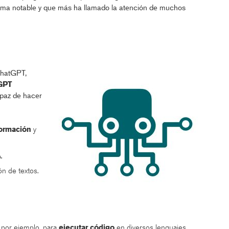
rma notable y que más ha llamado la atención de muchos
ChatGPT,
GPT
apaz de hacer
formación
y
.
n de textos.
 por ejemplo, para
ejecutar código
en diversos lenguajes.