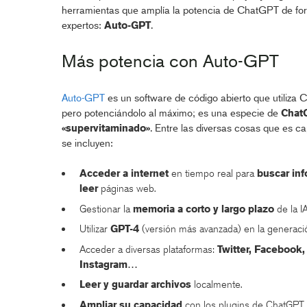
herramientas que amplía la potencia de ChatGPT de fo
expertos:
Auto-GPT
.
Más potencia con Auto-GPT
Auto-GPT
es un software de código abierto que utiliza 
pero potenciándolo al máximo; es una especie de
Chat
«supervitaminado»
. Entre las diversas cosas que es c
se incluyen:
Acceder a internet
en tiempo real para
buscar in
leer
páginas web.
Gestionar la
memoria a corto y largo plazo
de la IA
Utilizar
GPT-4
(versión más avanzada) en la generació
Acceder a diversas plataformas:
Twitter, Facebook,
Instagram…
Leer y guardar archivos
localmente.
Ampliar su capacidad
con los plugins de ChatGPT,