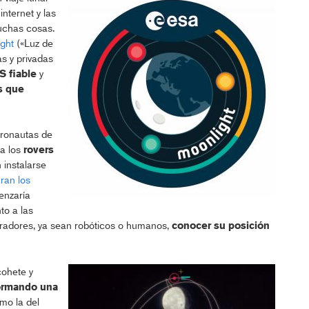
nternet y las
muchas cosas.
ight
(«Luz de
s y privadas
 fiable
y
s que
stronautas de
ra los
rovers
instalarse
ran los
enzaría
to a las
loradores, ya sean robóticos o humanos,
conocer su posición
cohete y
ormando una
mo la del