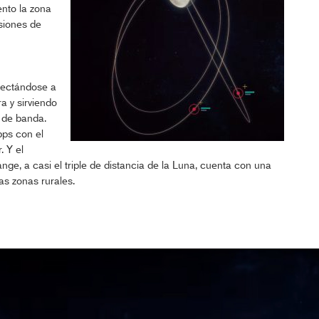
nto la zona
siones de
nectándose a
a y sirviendo
 de banda.
ps con el
. Y el
ge, a casi el triple de distancia de la Luna, cuenta con una
s zonas rurales.