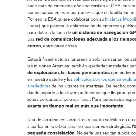
hace más de cincuenta años no existían el GPS, casi ni i
comunicaciones eran por radio– sí que se facilitarían 
Por eso la ESA quiere colaborar con su
Iniciativa Moonl
Luna») que plantea la colaboración de empresas pública
para dotar a la luna de
un sistema de navegación GPS
una
red de comunicaciones adecuada a los tiempo
corren
, entre otras cosas.
Estas infraestructuras lunares no sólo las usarían los a
las misiones Artemisa; también quedarían instaladas pa
de exploración
, las
bases permanentes
que pudieran 
en nuestro satélite y los
vehículos con los que se explora
alrededores
de los lugares de aterrizaje. De hecho, com
dando soporte a los rovers autónomos que llegarán pron
zonas cercanas al polo sur lunar. Para todos estos exp
exacta en tiempo real es más que importante
.
Una de las ideas es lanzar tres o cuatro satélites en un 
situarlos en la órbita lunar en posiciones estratégicas,
f
pequeña constelación
. No sería una red tan tupida co