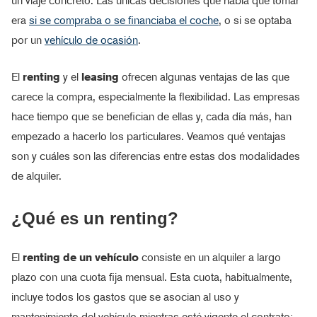
un viaje concreto. Las únicas decisiones que había que tomar
era
si se compraba o se financiaba el coche
, o si se optaba
por un
vehículo de ocasión
.
El
renting
y el
leasing
ofrecen algunas ventajas de las que
carece la compra, especialmente la flexibilidad. Las empresas
hace tiempo que se benefician de ellas y, cada día más, han
empezado a hacerlo los particulares. Veamos qué ventajas
son y cuáles son las diferencias entre estas dos modalidades
de alquiler.
¿Qué es un renting?
El
renting de un vehículo
consiste en un alquiler a largo
plazo con una cuota fija mensual. Esta cuota, habitualmente,
incluye todos los gastos que se asocian al uso y
mantenimiento del vehículo mientras esté vigente el contrato;