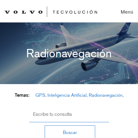
Menú
Radionavegación
Temas:
GPS
Inteligencia Artificial
Radionavegación
Geolocalización
Mapas de viaje
Buscar