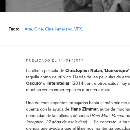
Tags:
Arte
Cine
Cine inmersivo
VFX
PUBLICADO EL
11/09/2017
La última película de
Christopher Nolan
, ‘
Dunkerque
‘
taquilla como de público. Detrás de las películas de este 
Oscuro
‘ e ‘
Interstellar
‘ (2014), entre otros éxitos, ha
muchas veces imperceptibles a primera vista.
Uno de esos aspectos trabajados hasta el más mínimo d
cuenta con la ayuda de
Hans Zimmer
, autor de mucha
conocidas de las últimas décadas (
Rain Man, Paseando a
Inception, 12 años de esclavitud
),… En concreto, la ba
ciencia que ayuda a que el filme nos mantenga pegados 