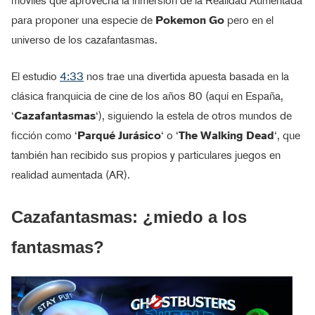
móviles que aprovecha la inmersión de la Realidad Aumentada
para proponer una especie de
Pokemon Go
pero en el
universo de los cazafantasmas.
El estudio
4:33
nos trae una divertida apuesta basada en la
clásica franquicia de cine de los años 80 (aquí en España,
‘
Cazafantasmas
‘), siguiendo la estela de otros mundos de
ficción como ‘
Parqué Jurásico
‘ o ‘
The Walking Dead
‘, que
también han recibido sus propios y particulares juegos en
realidad aumentada (AR).
Cazafantasmas: ¿miedo a los
fantasmas?