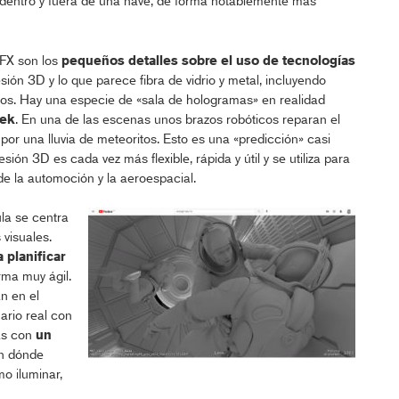
 dentro y fuera de una nave, de forma notablemente más
VFX son los
pequeños detalles sobre el uso de tecnologías
ión 3D y lo que parece fibra de vidrio y metal, incluyendo
tos. Hay una especie de «sala de hologramas» en realidad
rek
. En una de las escenas unos brazos robóticos reparan el
or una lluvia de meteoritos. Esto es una «predicción» casi
ión 3D es cada vez más flexible, rápida y útil y se utiliza para
 de la automoción y la aeroespacial.
ula se centra
 visuales.
 planificar
rma muy ágil.
n en el
ario real con
mas con
un
en dónde
o iluminar,