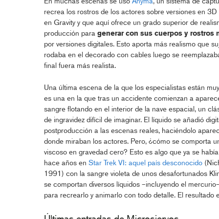
En muchas escenas se usó
Anyma
, un sistema de capt
recrea los rostros de los actores sobre versiones en 3D
en Gravity y que aquí ofrece un grado superior de realis
producción para
generar con sus cuerpos y rostros
por versiones digitales. Esto aporta más realismo que su
rodaba en el decorado con cables luego se reemplazaban
final fuera más realista.
Una última escena de la que los especialistas están muy
es una en la que tras un accidente comienzan a aparec
sangre flotando en el interior de la nave espacial, un clá
de ingravidez difícil de imaginar. El líquido se añadió dig
postproducción a las escenas reales, haciéndolo aparec
donde miraban los actores. Pero, ¿cómo se comporta un
viscoso en gravedad cero? Esto es algo que ya se había
hace años en
Star Trek VI: aquel país desconocido
(Nic
1991) con la sangre violeta de unos desafortunados Klin
se comportan diversos líquidos –incluyendo el mercurio– 
para recrearlo y animarlo con todo detalle. El resultado
Últimas entradas de Microsiervos