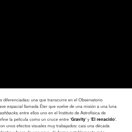
es diferenciadas: una que transcurre en el Observatorio
ave espacial llamada Éter que vuelve de una misión a una luna
lashbacks
, entre ellos uno en el Instituto de Astrofísica de
ine la película como un cruce entre ‘
Gravity
‘ y ‘
El renacido
‘.
con unos efectos visuales muy trabajados: casi una década