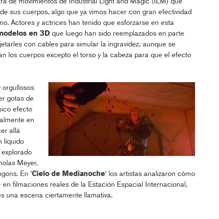
ura de movimientos de Industrial Light and Magic (ILM) que
 de sus cuerpos, algo que ya vimos hacer con gran efectividad
mo. Actores y actrices han tenido que esforzarse en esta
 modelos en 3D
que luego han sido reemplazados en parte
jetarles con cables para simular la ingravidez; aunque se
 los cuerpos excepto el torso y la cabeza para que el efecto
 orgullosos
er gotas de
sico efecto
italmente en
er allá
 líquido
 explorado
holas Meyer,
gons. En ‘
Cielo de Medianoche
‘ los artistas analizaron cómo
en filmaciones reales de la Estación Espacial Internacional,
 es una escena ciertamente llamativa.