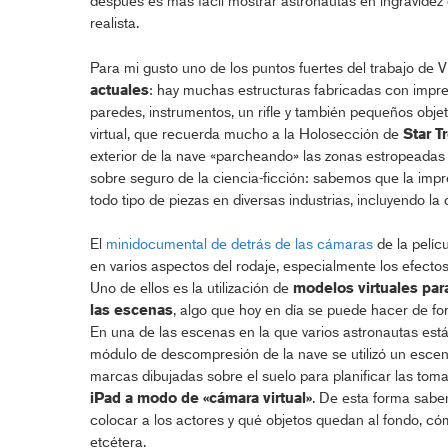
después es más fácil mostrar astronautas en ingravidez
realista.
Para mi gusto uno de los puntos fuertes del trabajo de 
actuales
: hay muchas estructuras fabricadas con impres
paredes, instrumentos, un rifle y también pequeños obje
virtual, que recuerda mucho a la Holosección de
Star T
exterior de la nave «parcheando» las zonas estropeadas p
sobre seguro de la ciencia-ficción: sabemos que la impres
todo tipo de piezas en diversas industrias, incluyendo la
El
minidocumental de detrás de las cámaras
de la pelíc
en varios aspectos del rodaje, especialmente los efectos
Uno de ellos es la utilización de
modelos virtuales para
las escenas
, algo que hoy en día se puede hacer de fo
En una de las escenas en la que varios astronautas está
módulo de descompresión de la nave se utilizó un escen
marcas dibujadas sobre el suelo para planificar las to
iPad a modo de «cámara virtual»
. De esta forma sab
colocar a los actores y qué objetos quedan al fondo, cóm
etcétera.