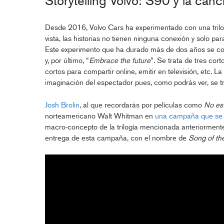
Storytelling Volvo: S90 y la canc
Desde 2016, Volvo Cars ha experimentado con una trilogía
vista, las historias no tienen ninguna conexión y solo 
Este experimento que ha durado más de dos años se com
y, por último, “
Embrace the future
”. Se trata de tres co
cortos para compartir online, emitir en televisión, etc. L
imaginación del espectador pues, como podrás ver, se tr
Josh Brolin
, al que recordarás por películas como
No es 
norteamericano Walt Whitman en
una campaña que se 
macro-concepto de la trilogía mencionada anteriormente
entrega de esta campaña, con el nombre de
Song of t