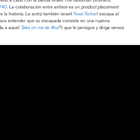
levado a cabo con la banda israelí The Goldman Brothers,
 V40
. La colaboración entre ambos es un
product placement
 la historia. La actriz también israelí
Yuval Scharf
escapa al
 para entender que su escapada consiste en una ruptura
da a aquel
Take on me
de Aha
?) que le persigue y dirige versos