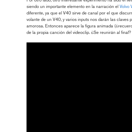
Por otro lado, otro interesante experimento ha sido el l
siendo un importante elemento en la narración el
Volvo
diferente, ya que el V40 sirve de canal por el que discurre
volante de un V40, y varios inputs nos darán las claves
amorosa. Entonces aparece la figura animada (¿recuer
de la propia canción del videoclip. ¿Se reunirán al final?