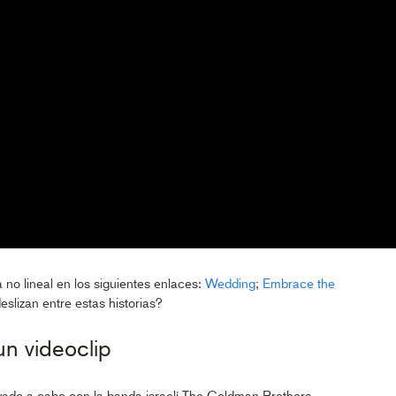
 no lineal en los siguientes enlaces:
Wedding
;
Embrace the
slizan entre estas historias?
n videoclip