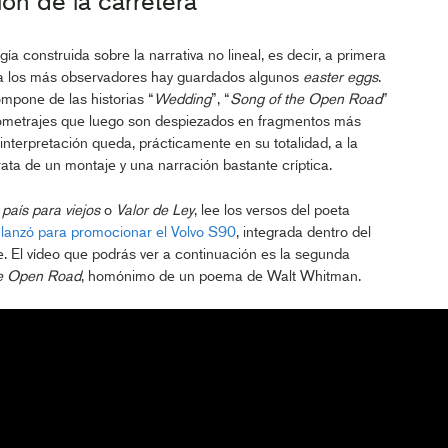
ión de la carretera
 construida sobre la narrativa no lineal, es decir, a primera
para los más observadores hay guardados algunos
easter eggs
.
pone de las historias “
Wedding
”, “
Song of the Open Road
”
rtometrajes que luego son despiezados en fragmentos más
a interpretación queda, prácticamente en su totalidad, a la
ata de un montaje y una narración bastante críptica.
país para viejos
o
Valor de Ley
, lee los versos del poeta
lanzó para promocionar el Volvo S90
, integrada dentro del
. El vídeo que podrás ver a continuación es la segunda
he Open Road
, homónimo de un poema de Walt Whitman.