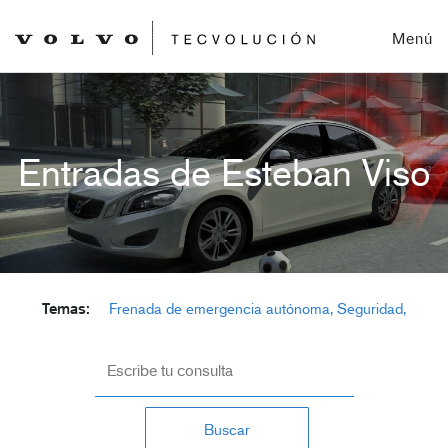
Menú
Entradas de
Esteban Viso
Temas:
Frenada de emergencia autónoma
Seguridad
Sistema AEB
Sistemas seguridad coche
Distintivo
ambiental DGT
Buscar