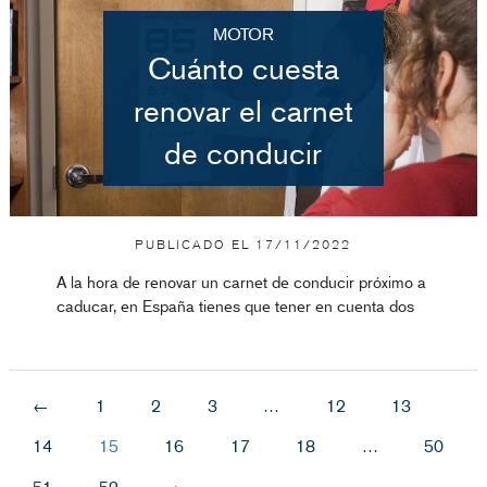
MOTOR
Cuánto cuesta
renovar el carnet
de conducir
PUBLICADO EL
17/11/2022
A la hora de renovar un carnet de conducir próximo a
caducar, en España tienes que tener en cuenta dos
←
1
2
3
…
12
13
14
15
16
17
18
…
50