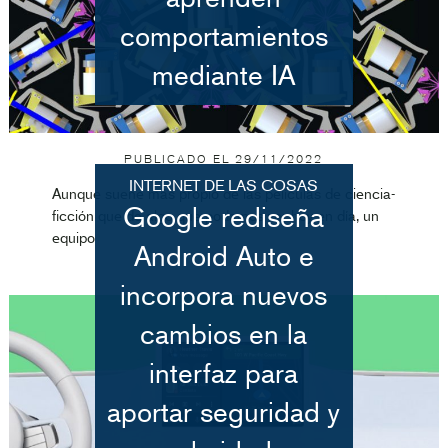
comportamientos
mediante IA
PUBLICADO EL
29/11/2022
INTERNET DE LAS COSAS
Aunque suene más propio de las películas de ciencia-
Google rediseña
ficción que de algo que podamos ver hoy en día, un
equipo
Android Auto e
incorpora nuevos
cambios en la
interfaz para
aportar seguridad y