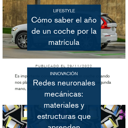
LIFESTYLE
Cómo saber el año
de un coche por la
matrícula
PUBLICADO EL
29/11/2022
INNOVACIÓN
Es importante conocer la edad de un coche cuando
Redes neuronales
nos planteamos una compra de vehículo de segunda
mano, y también
mecánicas:
materiales y
estructuras que
aprenden