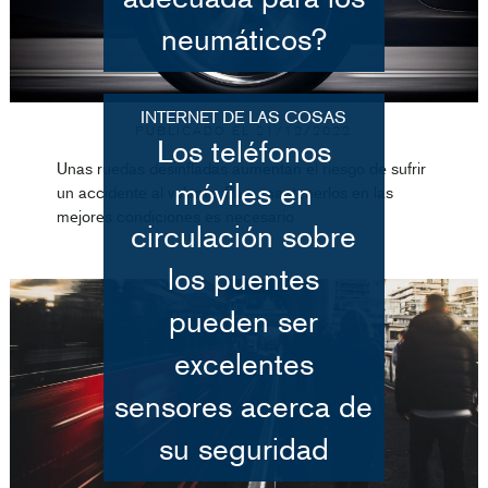
neumáticos?
INTERNET DE LAS COSAS
PUBLICADO EL
21/12/2022
Los teléfonos
Unas ruedas desinfladas aumentan el riesgo de sufrir
móviles en
un accidente al volante. Para mantenerlos en las
mejores condiciones es necesario
circulación sobre
los puentes
pueden ser
excelentes
sensores acerca de
su seguridad