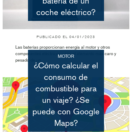
batería de un
coche eléctrico?
PUBLICADO EL
04/01/2023
Las baterías proporcionan energía al motor y otros
componentes eléctricos y son el elemento más caro y
MOTOR
pesado de un
¿Cómo calcular el
consumo de
combustible para
un viaje? ¿Se
puede con Google
Maps?