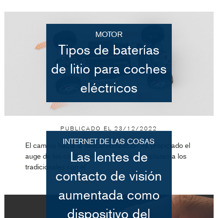
MOTOR
Tipos de baterías
de litio para coches
eléctricos
PUBLICADO EL
23/12/2022
INTERNET DE LAS COSAS
El camino hacia la descarbonización ha propiciado el
Las lentes de
auge de los coches eléctricos que reemplazan a los
tradicionales con el
contacto de visión
aumentada como
dispositivo del