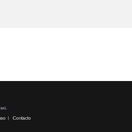
as).
uso
Contacto