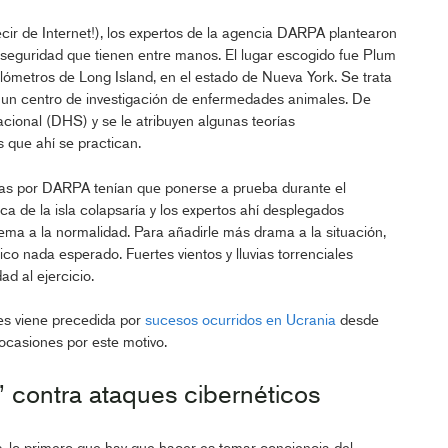
cir de Internet!), los expertos de la agencia DARPA plantearon
 seguridad que tienen entre manos. El lugar escogido fue Plum
lómetros de Long Island, en el estado de Nueva York. Se trata
 un centro de investigación de enfermedades animales. De
ional (DHS) y se le atribuyen algunas teorías
 que ahí se practican.
adas por DARPA tenían que ponerse a prueba durante el
ca de la isla colapsaría y los expertos ahí desplegados
stema a la normalidad. Para añadirle más drama a la situación,
o nada esperado. Fuertes vientos y lluvias torrenciales
d al ejercicio.
es viene precedida por
sucesos ocurridos en Ucrania
desde
ocasiones por este motivo.
 contra ataques cibernéticos
, lo primero que hay que hacer es tomar conciencia del