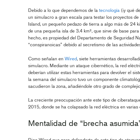
Debido a lo que dependemos de la
tecnología
(¡y qué de
un simulacro a gran escala para testar los proyectos de
Island, un pequeño pedazo de tierra a algo más de 24 ki
de una pequeña isla de 3.4 km², que sirve de base para
hecho, es propiedad del Departamento de Seguridad Nac
“conspiranoicas” debido al secretismo de las actividades
Como señalan en
Wired
, siete herramientas desarroll
simulacro. Mediante un ataque cibernético, la red eléctri
deberían utilizar estas herramientas para devolver el si
la semana del simulacro tuvo un componente climatológic
sacudieron la zona, añadiéndole otro grado de complejida
La creciente preocupación ante este tipo de ciberataqu
2015, donde se ha colapsado la red eléctrica en varias 
Mentalidad de “brecha asumida”
Dice Wired que para defenderte de este tipo de ataques