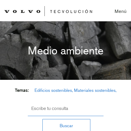
Menú
Medio ambiente
Temas:
Edificios sostenibles
Materiales sostenibles
Medio ambiente
Drones
Drones y aplicaciones
Buscar